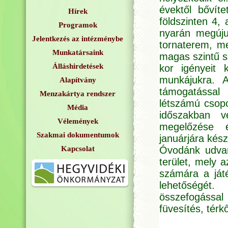
évektől bővíte
Hírek
földszinten 4,
Programok
nyarán megúju
Jelentkezés az intézménybe
tornaterem, me
Munkatársaink
magas szintű s
Álláshirdetések
kor igényeit 
munkájukra. A
Alapítvány
támogatással 
Menzakártya rendszer
létszámú csopo
Média
időszakban v
Vélemények
megelőzése é
Szakmai dokumentumok
januárjára készü
Kapcsolat
Óvodánk udvara
terület, mely 
számára a ját
lehetőségét.
összefogással 
füvesítés, térk