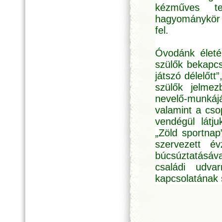
kézműves te
hagyománykör n
fel.
Óvodánk életé
szülők bekapcs
játszó délelőtt
szülők jelme
nevelő-munkáj
valamint a cso
vendégül látju
„Zöld sportnap
szervezett év
búcsúztatásáv
családi udv
kapcsolatának 