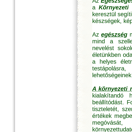
Az
Egészséges
a
Környezeti
keresztül segí
készségek, képe
Az
egészség
m
mind a szell
nevelést sokol
életünkben oda
a helyes életr
testápolásr
lehetőségeine
A környezeti 
kialakítandó 
beállítódást. 
tiszteletét, s
értékek megbe
megóvását,
környezettudat