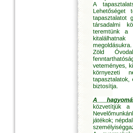
A tapasztalat
Lehetőséget 
tapasztalatot
társadalmi kö
teremtünk a 
kitalálhatn
megoldásukra.
Zöld Óvoda
fenntarthatósá
veteményes, kir
környezeti 
tapasztalatok
biztosítja.
A hagyomán
közvetítjük 
Nevelőmunkánkb
játékok; népd
személyiséggaz