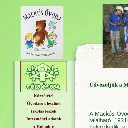
Üdvözöljük a M
Közzététel
Óvodások leszünk
Iskolás leszek
A Mackós Óvoda
Intézményi adatok
található. 1931
helyezkedik e
Rólunk