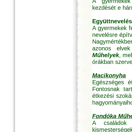
A gyermekek 
kezdését e hár
Együttnevelés
A gyermekek fe
nevelésre építv
Nagymértékbe
azonos elvek
Műhelyek
, me
órákban szerv
Macikonyha
Egészséges ét
Fontosnak tar
étkezési szoká
hagyományaiho
Fondóka Műhe
A családok
kismestersége