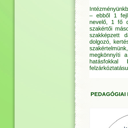
Intézményünkb
– ebből 1 fej
nevelő, 1 fő 
szakértői más
szakképzett d
dolgozó, kerté
szakértelmünk,
megkönnyíti a
hatásfokkal b
felzárkóztatás
PEDAGÓGIAI